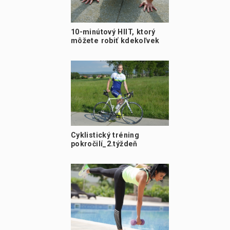
10-minútový HIIT, ktorý
môžete robiť kdekoľvek
Cyklistický tréning
pokročilí_2.týždeň