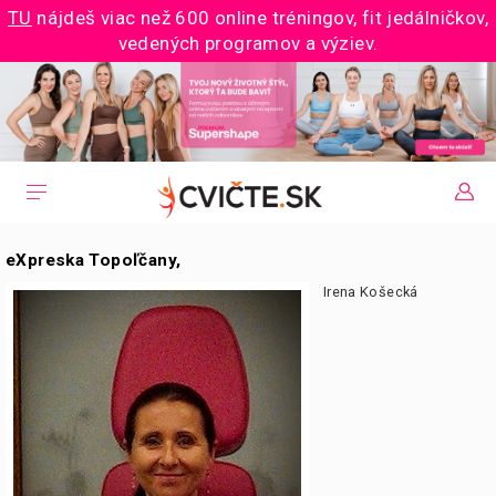
TU
nájdeš viac než 600 online tréningov, fit jedálničkov,
vedených programov a výziev.
eXpreska Topoľčany,
Irena Košecká