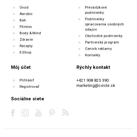
Úvod
Prevádzkové
podmienky
Aerobic
Podmienky
Beh
spracovania osobných
Fitness
údajov
Body & Mind
Obchodné podmienky
Zdravie
Partnerský program
Recepty
Cenník reklamy
E-Shop
Kontakty
Môj účet
Rýchly kontakt
Prihlásiť
+421 908 825 390
marketing@cvicte.sk
Registrovať
Sociálne siete