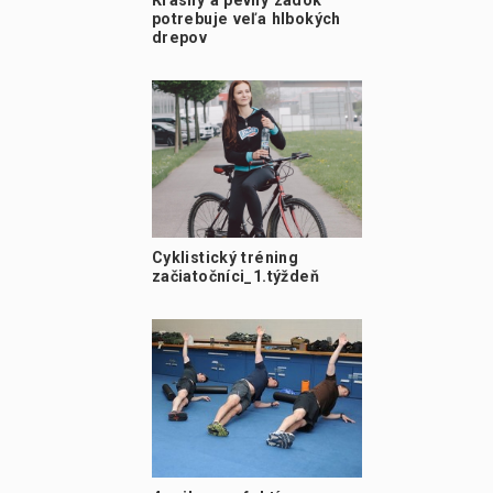
Krásny a pevný zadok
potrebuje veľa hlbokých
drepov
Cyklistický tréning
začiatočníci_1.týždeň