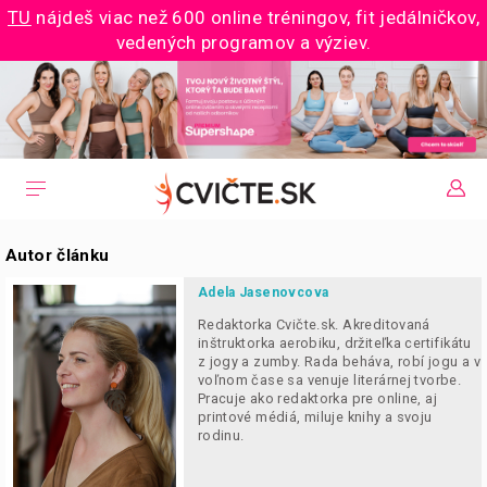
TU
nájdeš viac než 600 online tréningov, fit jedálničkov,
vedených programov a výziev.
Autor článku
Adela Jasenovcova
Redaktorka Cvičte.sk. Akreditovaná
inštruktorka aerobiku, držiteľka certifikátu
z jogy a zumby. Rada beháva, robí jogu a v
voľnom čase sa venuje literárnej tvorbe.
Pracuje ako redaktorka pre online, aj
printové médiá, miluje knihy a svoju
rodinu.