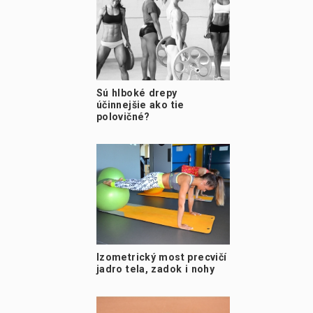
Sú hlboké drepy
účinnejšie ako tie
polovičné?
Izometrický most precvičí
jadro tela, zadok i nohy