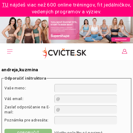
TU
nájdeš viac než 600 online tréningov, fit jedálničkov,
vedených programov a výziev.
andreja,kuzmina
Odporučiť inštruktora
Vaše meno
:
Váš email
:
Zaslať odporúčanie na E-
mail
:
Poznámka pre adresáta
:
Všetky položky sú povinné