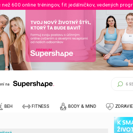
 než 600 online tréningov, fit jedálničkov, vedených prog
ní na
BEH
FITNESS
BODY & MIND
ZDRAVI
vičová