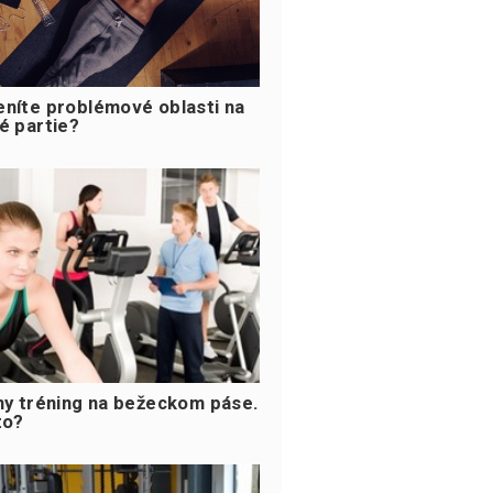
níte problémové oblasti na
é partie?
ny tréning na bežeckom páse.
to?