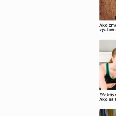
Ako zme
výstavn
Efektív
Ako na 