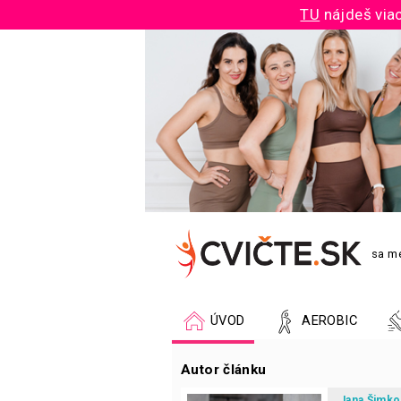
TU
nájdeš viac
sa me
ÚVOD
AEROBIC
Autor článku
Jana Šimko