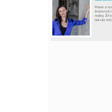
Píšem o tom
živote točí
reálny. Žiť
tak vás mô