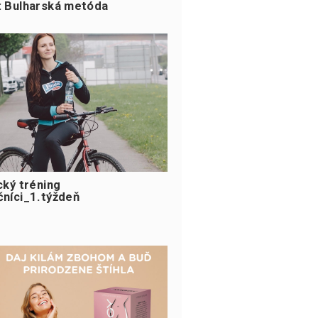
: Bulharská metóda
cký tréning
čníci_1.týždeň