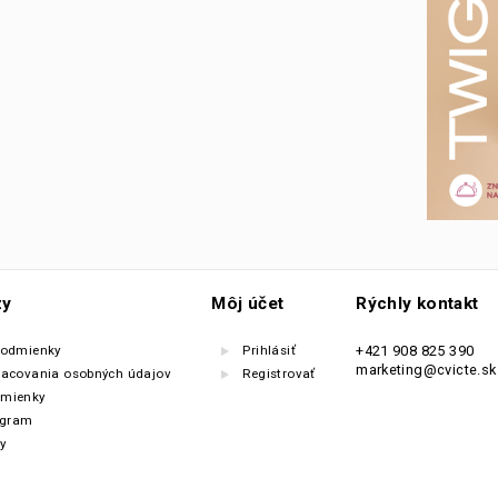
zy
Môj účet
Rýchly kontakt
podmienky
Prihlásiť
+421 908 825 390
marketing@cvicte.sk
racovania osobných údajov
Registrovať
mienky
ogram
y