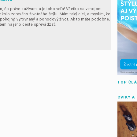
, čo práve zažívam, a je toho veľa! Všetko sa v mojom
 okolo zdravého životného štýlu. Mám taký cieľ, a myslím, že
 spokojný, vyrovnaný a pohodový život. Ak to máte podobne,
žem na jeho ceste sprevádzať.
TOP ČL
CVIKY A